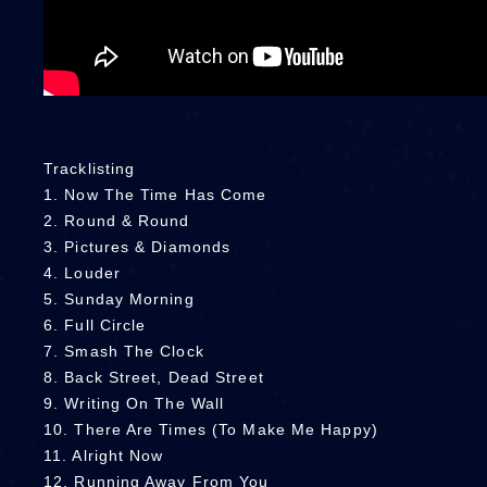
Tracklisting
1. Now The Time Has Come
2. Round & Round
3. Pictures & Diamonds
4. Louder
5. Sunday Morning
6. Full Circle
7. Smash The Clock
8. Back Street, Dead Street
9. Writing On The Wall
10. There Are Times (To Make Me Happy)
11. Alright Now
12. Running Away From You