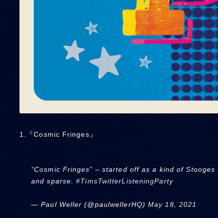
1.『Cosmic Fringes』
“Cosmic Fringes” – started off as a kind of Stooges t
and sparse.
#TimsTwitterListeningParty
— Paul Weller (@paulwellerHQ)
May 18, 2021