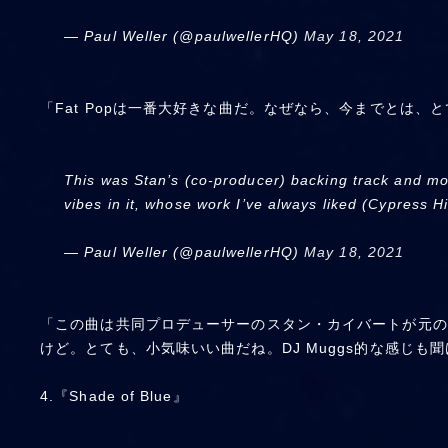
— Paul Weller (@paulwellerHQ)
May 18, 2021
「Fat Popは一番大好きな曲だ。なぜなら、今までとは、
This was Stan’s (co-producer) backing track and mos
vibes in it, whose work I’ve always liked (Cypress H
— Paul Weller (@paulwellerHQ)
May 18, 2021
「この曲は共同プロデューサーのスタン・カイバートが元の
けど。とても、小気味いい曲だね。DJ Muggs的な感じも
4.『Shade of Blue』