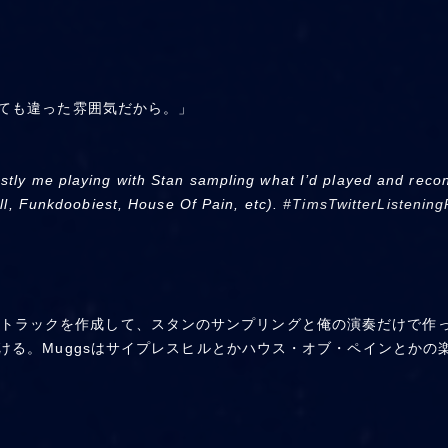
とても違った雰囲気だから。」
tly me playing with Stan sampling what I’d played and recon
ill, Funkdoobiest, House Of Pain, etc).
#TimsTwitterListening
トラックを作成して、スタンのサンプリングと俺の演奏だけで作
聞ける。Muggsはサイプレスヒルとかハウス・オブ・ペインとかの