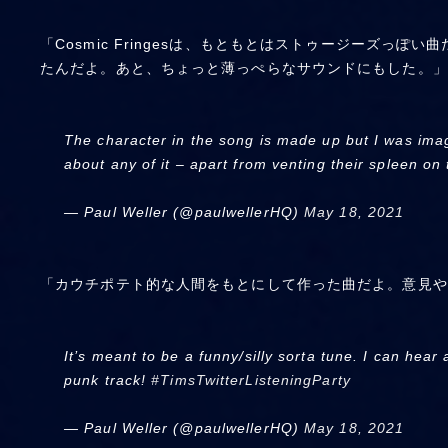
「Cosmic Fringesは、もともとはストゥージーズ
たんだよ。あと、ちょっと薄っぺらなサウンドにもした。」
The character in the song is made up but I was imag
about any of it – apart from venting their spleen on
— Paul Weller (@paulwellerHQ)
May 18, 2021
「カウチポテト的な人間をもとにして作った曲だよ。意見や
It’s meant to be a funny/silly sorta tune. I can hear
punk track!
#TimsTwitterListeningParty
— Paul Weller (@paulwellerHQ)
May 18, 2021