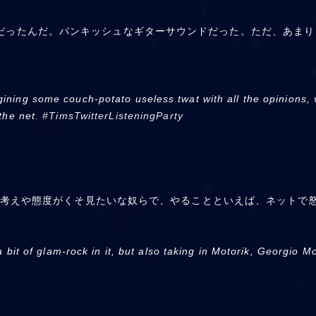
っぽい曲だったんだ。パンキッシュなギターサウンドだった。ただ、あ
ining some couch-potato useless twat with all the opinions, v
 the net.
#TimsTwitterListeningParty
考えや態度がくそ見たいな奴らで、やることといえば、ネットで
 a bit of glam-rock in it, but also taking in Motorik, Georgio 