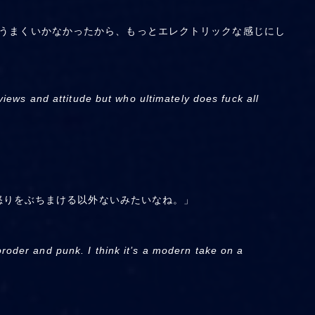
まりうまくいかなかったから、もっとエレクトリックな感じにし
iews and attitude but who ultimately does fuck all
怒りをぶちまける以外ないみたいなね。」
Moroder and punk. I think it’s a modern take on a