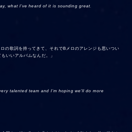
y, what I’ve heard of it is sounding great.
がBメロの歌詞を持ってきて、それでBメロのアレンジも思いつい
てもいいアルバムなんだ。」
 very talented team and I’m hoping we'll do more