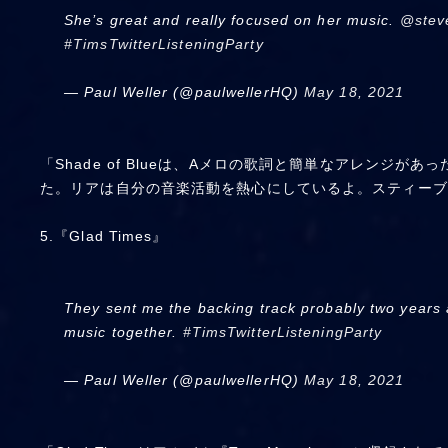
She’s great and really focused on her music.
@stev
#TimsTwitterListeningParty
— Paul Weller (@paulwellerHQ)
May 18, 2021
「Shade of Blueは、Aメロの歌詞と簡単なアレン
た。リアは自分の音楽活動を熱心にしているよ。スティーブ
5.『Glad Times』
They sent me the backing track probably two years ag
music together.
#TimsTwitterListeningParty
— Paul Weller (@paulwellerHQ)
May 18, 2021