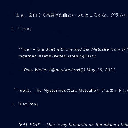
「まぁ、面白くて馬鹿げた曲といったところかな。グラムロ
2.『True』
“True” – is a duet with me and Lia Metcalfe from
@T
together.
#TimsTwitterListeningParty
— Paul Weller (@paulwellerHQ)
May 18, 2021
「Trueは、The MysterinesのLia Metca
3.『Fat Pop』
"FAT POP" – This is my favourite on the album I thin