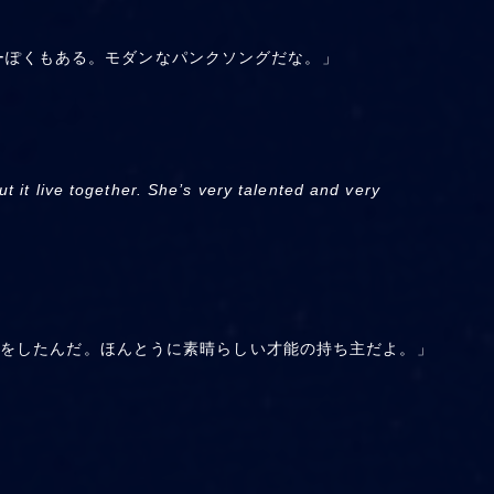
ーぽくもある。モダンなパンクソングだな。」
t it live together. She’s very talented and very
一緒に生録をしたんだ。ほんとうに素晴らしい才能の持ち主だよ。」