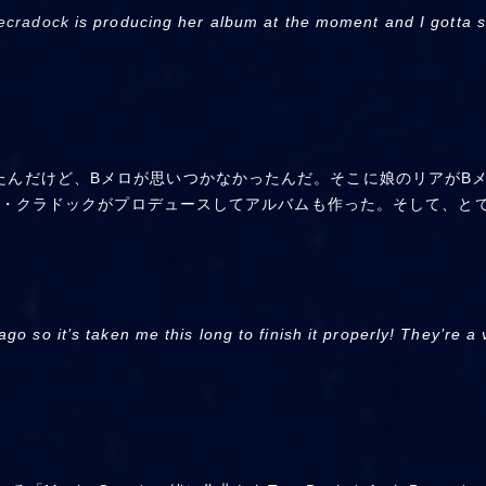
ecradock
is producing her album at the moment and I gotta sa
ジがあったんだけど、Bメロが思いつかなかったんだ。そこに娘のリア
・クラドックがプロデュースしてアルバムも作った。そして、と
o so it’s taken me this long to finish it properly! They’re a