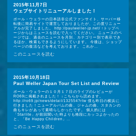
2015年11月7日
ウェブサイトリニューアルしました！
ポール・ウェラーの日本語非公式ファンサイト、サーバー移
転後に簡易サイトで運営しておりましたが、この度リニュー
アルが完了しました。 http://paulweller-jp.net/ ↑トップペ
ージからはニュースを読むで入ってください。 ニュースのペ
ージでは、過去のニュースを月別、カテゴリー別で表示でき
るほか、検索もできるようにしています。 今後は、ショップ
ページの復活などを考えております。 これか…
このニュースを読む
2015年10月18日
Paul Weller Japan Tour Set List and Review
ポール・ウェラーの１０月１７日のライブのレビューが
RO69に掲載されました！ ↓こちらから読めます。 
http://ro69.jp/news/detail/132554?rtw 僕も昨日の横浜に
行きました！ニューアルバムの曲、ジャムの曲、スタカンの
曲もキレがあって素晴らしかったです。 個人的には
「Starlite」が前回聞いた時よりも格段にカッコよかったの
と、「Be Happy Children」…
このニュースを読む